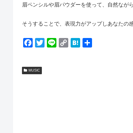
眉ペンシルや眉パウダーを使って、自然なが
そうすることで、表現力がアップしあなたの
F
T
Li
C
H
共
a
wi
n
o
at
有
c
tt
e
p
e
e
er
y
n
MUSIC
b
Li
a
o
n
o
k
k