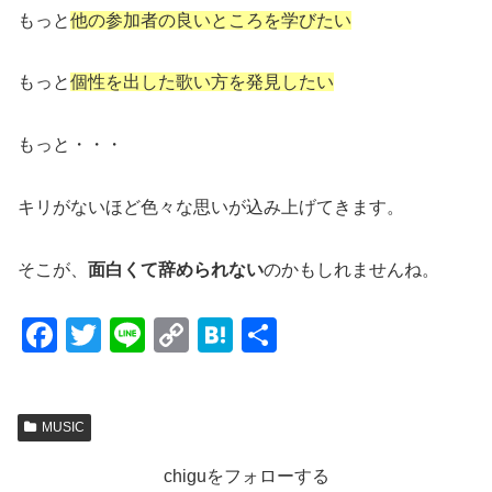
もっと
他の参加者の良いところを学びたい
もっと
個性を出した歌い方を発見したい
もっと・・・
キリがないほど色々な思いが込み上げてきます。
そこが、
面白くて辞められない
のかもしれませんね。
F
T
Li
C
H
共
a
wi
n
o
at
有
c
tt
e
p
e
MUSIC
e
er
y
n
b
Li
a
chiguをフォローする