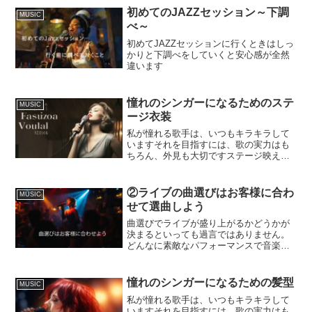
ステージが客席から離れているとはい
初めてのJAZZセッション～下調
MUSIC
え、マイクを持つ手はよく見...
べ～
初めてJAZZセッションに行くときはしっ
かりと下調べをしていくと安心感が全然
違います
憧れのシンガーになるためのステ
MUSIC
ージ衣装
私が憧れる歌手は、いつもキラキラして
いますそれを目指すには、歌の実力はも
ちろん、外見も大切ですステージ映えす
るドレス自分の普段きている洋服では、
やはりステージ映えしないので私はちょ
っと普通の道をこの格好では歩けないっ
②ライブの曲選びはお客様に合わ
MUSIC
と思うくらいのドレスを選...
せて選曲しよう
曲選びでライブが盛り上がるかどうかが
決まるといっても過言ではありません。
どんなに素敵なパフォーマンスで音楽の
レベルが高くてもお客様の好みに合うか
どうかが鍵になります。お客様のリサー
チは必ずしておきましょう。
憧れのシンガーになるための髪型
MUSIC
私が憧れる歌手は、いつもキラキラして
いますそれを目指すには、歌の実力はも