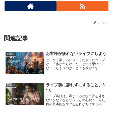
o
n
o
k
k
chigu
関連記事
お客様が疲れないライブにしよう
MUSIC
せっかく楽しみに来てくださったライブ
が、「体がつらかった」という思い出に
なってしまうのは、とても残念です。だ
から私は、「お客様が疲れないライブ」
を目指したいと思っています。演奏の途
中には、少し休憩を入れたり、曲の紹介
やエピソードをお話ししたりしながら、
ライブ前に忘れずにすること、3
MUSIC
気持ちをリフレッシュできる時間も大切
つ。
にしたいと思っています。
ライブ当日は、声が出るかな？音を外さ
ないかな？など歌うことの心配で、見た
目の基本的なケアを忘れがちですこの３
つは、忘れないようにライブ前準備のル
ーティンに入れておきましょう爪を塗る